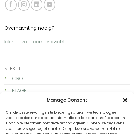
Overnachting nodig?
klik hier voor een overzicht
MERKEN
C·RO
ETAGE
Manage Consent
ICNK Amsterdam
Om de beste ervaringen te bieden, gebruiken we technologieën
LUNDGAARD
zoals cookies om apparaatinformatie op te slaan en/of te openen.
Door in te stemmen met deze technologieën kunnen we gegevens
SKOVHUUS
zoals browsegedrag of unieke ID's op deze site verwerken. Het niet
toestemmen of intrekken van toestemming kan een negatieve