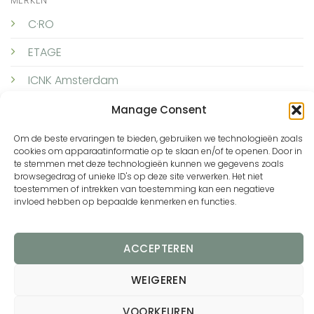
MERKEN
C·RO
ETAGE
ICNK Amsterdam
LUNDGAARD
Manage Consent
SKOVHUUS
Om de beste ervaringen te bieden, gebruiken we technologieën zoals
cookies om apparaatinformatie op te slaan en/of te openen. Door in
TQ Amsterdam
te stemmen met deze technologieën kunnen we gegevens zoals
browsegedrag of unieke ID's op deze site verwerken. Het niet
toestemmen of intrekken van toestemming kan een negatieve
TQ Amsterdam Business Wear
invloed hebben op bepaalde kenmerken en functies.
ELTON
ACCEPTEREN
WEIGEREN
Blom Fashion |
Privacy verklaring
|
Algemene
VOORKEUREN