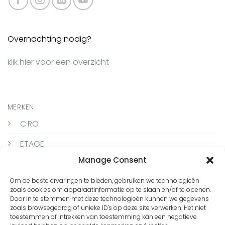
Overnachting nodig?
klik hier voor een overzicht
MERKEN
C·RO
ETAGE
Manage Consent
ICNK Amsterdam
Om de beste ervaringen te bieden, gebruiken we technologieën
LUNDGAARD
zoals cookies om apparaatinformatie op te slaan en/of te openen.
Door in te stemmen met deze technologieën kunnen we gegevens
SKOVHUUS
zoals browsegedrag of unieke ID's op deze site verwerken. Het niet
toestemmen of intrekken van toestemming kan een negatieve
TQ Amsterdam