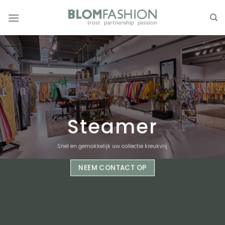
Ga
naar
inhoud
Steamer
Snel en gemakkelijk uw collectie kreukvrij
NEEM CONTACT OP